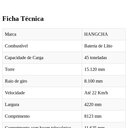
Solicite uma proposta para adaptar o equipamento às necessidades
do seu terminal.
Ficha Técnica
Marca
HANGCHA
Combustível
Bateria de Lítio
Capacidade de Carga
45 toneladas
Torre
15.120 mm
Raio de giro
8.100 mm
Velocidade
Até 22 Km/h
Largura
4220 mm
Comprimento
8123 mm
Comprimento com boom telescópico
11.625 mm