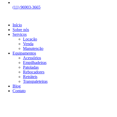
(11) 96903-3665
Início
Sobre nós
Serviços
Locação
Venda
Manutenção
Equipamentos
Acessórios
Empilhadeiras
Patoladas
Rebocadores
Retráteis
Transpaleteiras
Blog
Contato