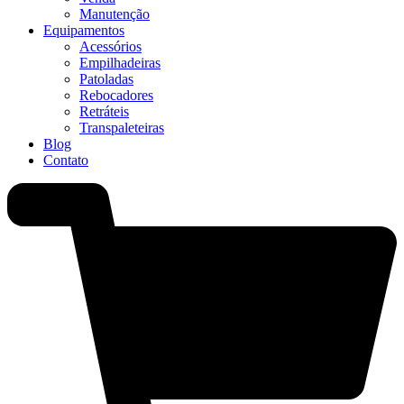
Manutenção
Equipamentos
Acessórios
Empilhadeiras
Patoladas
Rebocadores
Retráteis
Transpaleteiras
Blog
Contato