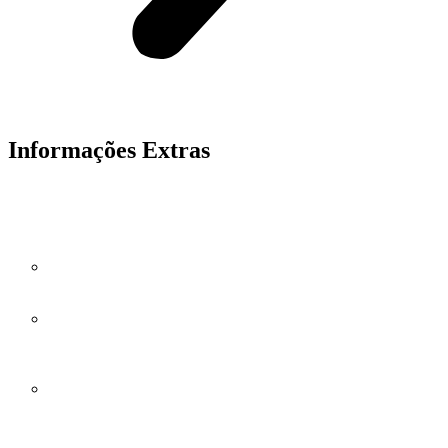
Informações Extras
Reach Stacker de Lítio
Capacidade & desempenho
Carga nominal:
até
45 000 kg
na 1ª fileira de contêineres,
31.000 kg na 2ª e 16.000 kg na 3ª
Motorização elétrica
com motor síncrono de ímã permanente
(pico 380 kW / 4.600 N·m) que iguala o rendimento dos
modelos diesel, mas sem emissões de poluentes. ​
Três modos de operação (S/P/E)
— Super, Power e Eco —
para equilibrar potência e economia conforme a tarefa. ​
Bateria & autonomia